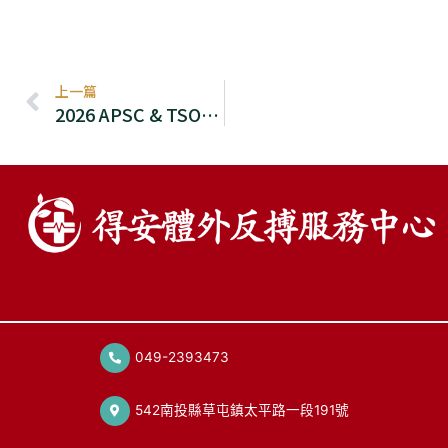
上一頁
上一篇
2026 APSC & TSOC 心臟學會展登場｜得安EECP展示非侵入式心血管照護新模式
049-2393473
542南投縣草屯鎮太平路一段191號