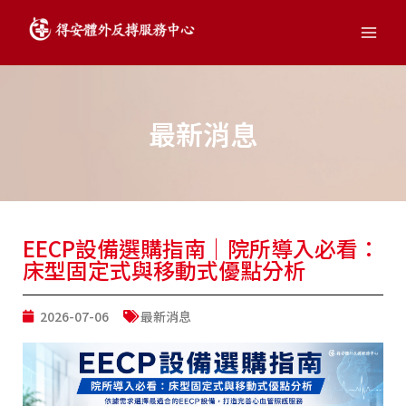
跳
Main
至
Men
主
要
內
容
最新消息
EECP設備選購指南｜院所導入必看：
床型固定式與移動式優點分析
2026-07-06
最新消息