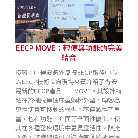
EECP MOVE：輕便與功能的完美
結合
接著，由得安體外反搏EECP
服務中心
的EECP技術長向現場來賓介紹了得安
最新的EECP產品——MOVE。其設計特
點在於擺脫過往床型躺椅外型，轉變為
更輕便且可移動的機型。不僅減輕了重
量，也在功能、介面等全面性優化，使
其在多種醫療環境中更具靈活性。除此
之外，該機型還可以選購電動躺椅及脈