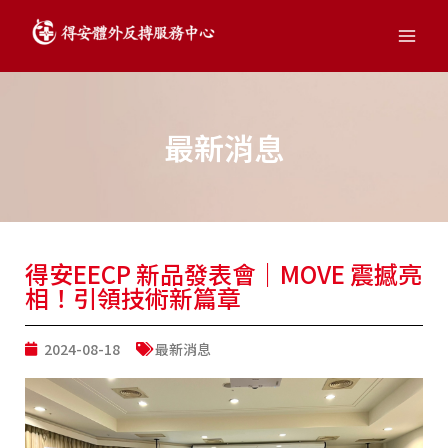
跳
Main
至
Men
主
要
內
容
最新消息
得安EECP 新品發表會｜MOVE 震撼亮
相！引領技術新篇章
2024-08-18
最新消息