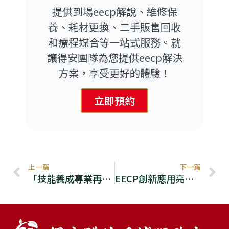
提供到場eecp解說、維修保
養、耗材更換、二手販售回收
和療程媒合等一站式服務。就
讓得安團隊為您提供eecp解決
方案，享受更好的體驗！
立即預約
上一頁
上一篇
下一篇
「技能養成專業再提升！」｜EECP原廠教育訓練
EECP創新應用亮相台中金典酒店 | 中區周邊介入同好會精彩回顧